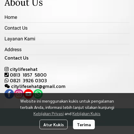
About Us
Home
Contact Us
Layanan Kami
Address
Contact Us
citylifesehat
0813 1857 5800
0821 3926 0303
citylifesehat@gmail.com
Website ini menggunakan kukis untuk pengalaman
terbaik Anda, informasi lebih lanjut silakan kunjungi
Copyright 2024 | Citylifesehat
Kebijakan Privasi
and
Kebijakan Kukis
Jasa Pembuatan Website Oleh MakeWebEasy
Atur Kukis
Terima