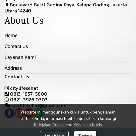
Jl Boulevard Bukit Gading Raya, Kelapa Gading Jakarta
Utara 14240
About Us
Home
Contact Us
Layanan Kami
Address
Contact Us
citylifesehat
0813 1857 5800
0821 3926 0303
citylifesehat@gmail.com
Website ini menggunakan kukis untuk pengalaman
terbaik Anda, informasi lebih lanjut silakan kunjungi
Kebijakan Privasi
and
Kebijakan Kukis
Copyright 2024 | Citylifesehat
Atur Kukis
Terima